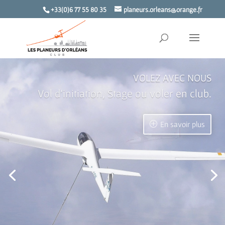
+33(0)6 77 55 80 35
planeurs.orleans@orange.fr
DEVENIR PILOTE DE PLANEUR
Forfait laché …
En savoir plus