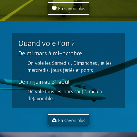
En savoir plus
Quand vole t’on ?
De mi mars à mi-octobre
On vole les Samedis , Dimanches , et les
mercredis, jours fériés et ponts
De mi juin au 31 aôut
On vole tous les jours sauf si météo
défavorable.
En savoir plus