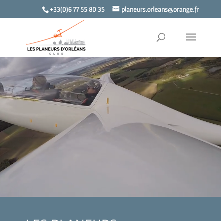
Lecteur
+33(0)6 77 55 80 35
planeurs.orleans@orange.fr
vidéo